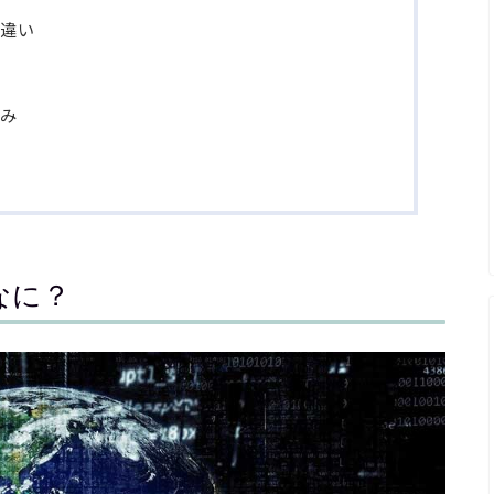
の違い
組み
なに？