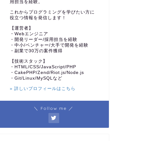
用担当を経験。
これからプログラミングを学びたい方に
役立つ情報を発信します！
【運営者】
・Webエンジニア
・開発リーダー/採用担当を経験
・中小/ベンチャー/大手で開発を経験
・副業で30万の案件獲得
【技術スタック】
・HTML/CSS/JavaScript/PHP
・CakePHP/Zend/Riot.js/Node.js
・Git/Linux/MySQLなど
» 詳しいプロフィールはこちら
＼ Follow me ／