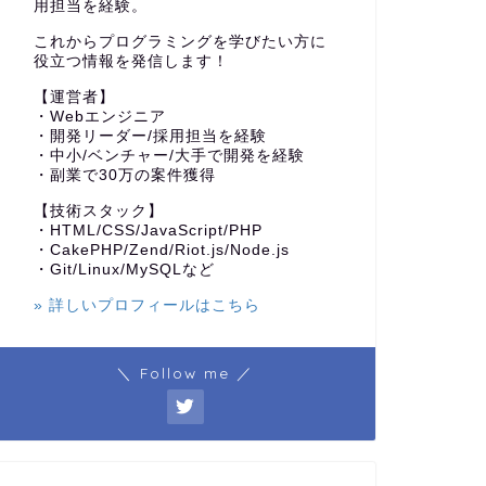
用担当を経験。
これからプログラミングを学びたい方に
役立つ情報を発信します！
【運営者】
・Webエンジニア
・開発リーダー/採用担当を経験
・中小/ベンチャー/大手で開発を経験
・副業で30万の案件獲得
【技術スタック】
・HTML/CSS/JavaScript/PHP
・CakePHP/Zend/Riot.js/Node.js
・Git/Linux/MySQLなど
» 詳しいプロフィールはこちら
＼ Follow me ／