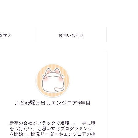
Pを学ぶ
お問い合わせ
まど@駆け出しエンジニア6年目
新卒の会社がブラックで退職 → 「手に職
をつけたい」と思い立ちプログラミング
を開始 → 開発リーダーやエンジニアの採